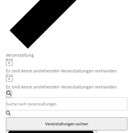
Veranstaltung
Veranstaltungen
Hinweis
für
Es sind keine anstehenden Veranstaltungen vorhanden.
1.
Hinweis
März
Es sind keine anstehenden Veranstaltungen vorhanden.
2026
Veranstaltungen
Suche
Suche
Bitte
und
Schlüsselwort
eingeben.
Ansichten,
Suche
Navigation
Veranstaltungen suchen
nach