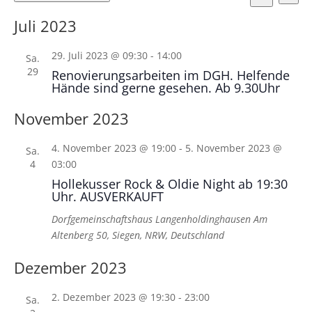
Ans
Suche
Suche
Datum
Nav
und
Juli 2023
wählen.
Ansicht
29. Juli 2023 @ 09:30
-
14:00
Naviga
Sa.
29
Renovierungsarbeiten im DGH. Helfende
Hände sind gerne gesehen. Ab 9.30Uhr
November 2023
4. November 2023 @ 19:00
-
5. November 2023 @
Sa.
4
03:00
Hollekusser Rock & Oldie Night ab 19:30
Uhr. AUSVERKAUFT
Dorfgemeinschaftshaus Langenholdinghausen
Am
Altenberg 50, Siegen, NRW, Deutschland
Dezember 2023
2. Dezember 2023 @ 19:30
-
23:00
Sa.