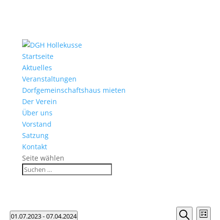
Startseite
Aktuelles
Veranstaltungen
Dorfgemeinschaftshaus mieten
Der Verein
Über uns
Vorstand
Satzung
Kontakt
Seite wählen
Veranstaltungen
Verans
Ver
01.07.2023
 - 
07.04.2024
Liste