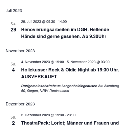
Ans
Suche
Suche
Datum
Nav
und
Juli 2023
wählen.
Ansich
29. Juli 2023 @ 09:30
-
14:00
Naviga
Sa.
29
Renovierungsarbeiten im DGH. Helfende
Hände sind gerne gesehen. Ab 9.30Uhr
November 2023
4. November 2023 @ 19:00
-
5. November 2023 @ 03:00
Sa.
4
Hollekusser Rock & Oldie Night ab 19:30 Uhr.
AUSVERKAUFT
Am Altenberg
Dorfgemeinschaftshaus Langenholdinghausen
50, Siegen, NRW, Deutschland
Dezember 2023
2. Dezember 2023 @ 19:30
-
23:00
Sa.
2
TheatraPack: Loriot; Männer und Frauen und