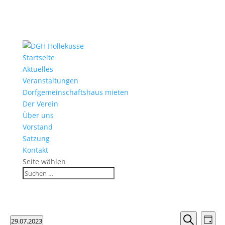
Startseite
Aktuelles
Veranstaltungen
Dorfgemeinschaftshaus mieten
Der Verein
Über uns
Vorstand
Satzung
Kontakt
Seite wählen
Veranstaltungen
Verans
Ver
29.07.2023
Tag