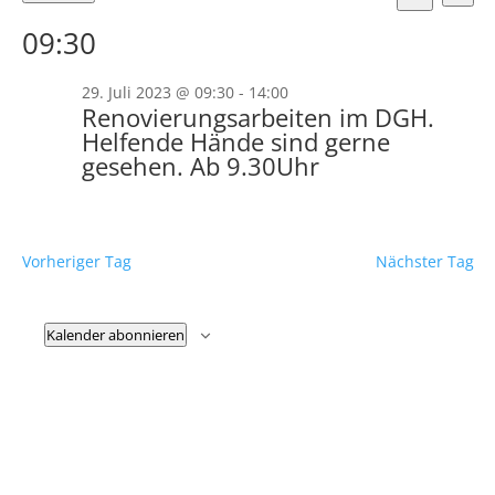
Ans
Suche
für
Suche
Datum
Nav
und
09:30
wählen.
29.
Ansicht
Juli
Naviga
29. Juli 2023 @ 09:30
-
14:00
2023
Renovierungsarbeiten im DGH.
Helfende Hände sind gerne
gesehen. Ab 9.30Uhr
Vorheriger Tag
Nächster Tag
Kalender abonnieren